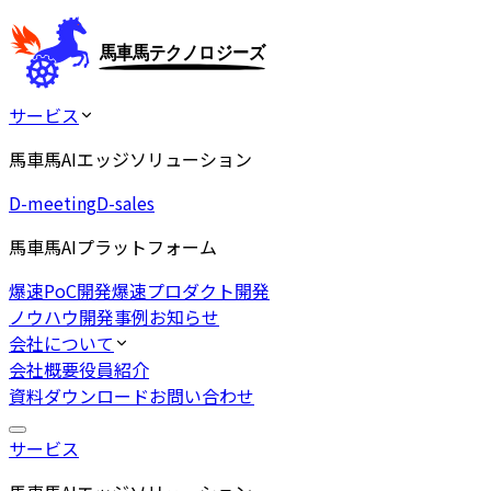
サービス
馬車馬AIエッジソリューション
D-meeting
D-sales
馬車馬AIプラットフォーム
爆速PoC開発
爆速プロダクト開発
ノウハウ
開発事例
お知らせ
会社について
会社概要
役員紹介
資料ダウンロード
お問い合わせ
サービス