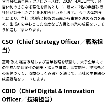
合同会社馬車馬テクノロジーズは、2026年4月1日付で、経
営体制のさらなる強化を目的として、新たに2名の業務執行
社員が就任したことをお知らせいたします。 今回の体制強
化により、当社は戦略と技術の両面から事業を進める力を高
め、生成AIを中心とした高度なご支援と事業の成長をいっそ
う加速してまいります。
CSO（Chief Strategy Officer／戦略担
当）
室崎 敬太 経営戦略および営業戦略を統括し、大手企業向け
の生成AI関連案件の創出・拡大を推進。事業開発、提携先と
の関係づくり、収益のしくみ設計を通じて、当社の中長期の
成長戦略をリードします。
CDIO（Chief Digital & Innovation
Officer／技術担当）