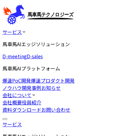
サービス
馬車馬AIエッジソリューション
D-meeting
D-sales
馬車馬AIプラットフォーム
爆速PoC開発
爆速プロダクト開発
ノウハウ
開発事例
お知らせ
会社について
会社概要
役員紹介
資料ダウンロード
お問い合わせ
サービス